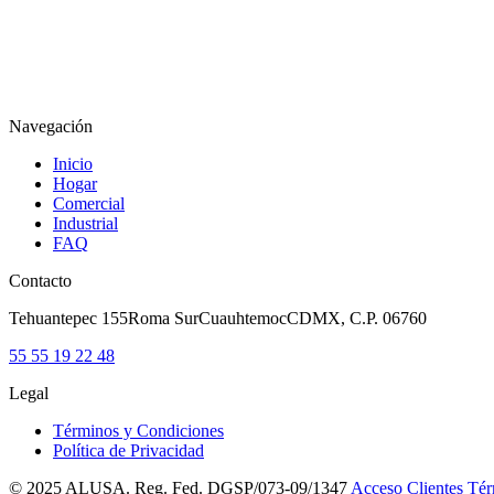
Empresa
Correo electrónico
*
Suscribirme
Navegación
Inicio
Hogar
Comercial
Industrial
FAQ
Contacto
Tehuantepec 155
Roma Sur
Cuauhtemoc
CDMX, C.P. 06760
55 55 19 22 48
Legal
Términos y Condiciones
Política de Privacidad
© 2025 ALUSA. Reg. Fed. DGSP/073-09/1347
Acceso Clientes
Tér