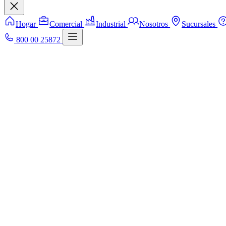
Hogar
Comercial
Industrial
Nosotros
Sucursales
800 00 25872
Una alarma solo es efectiva cuando todos saben usarla. Capacita a los 
Buenas prácticas
Configura códigos personalizados por usuario y actualízalos pe
Registra a los contactos de emergencia y verifica sus teléfonos 
Ensaya el procedimiento de desarme bajo presión para evitar err
Integración inteligente
Conecta tu alarma a la app móvil para recibir notificaciones en tiempo