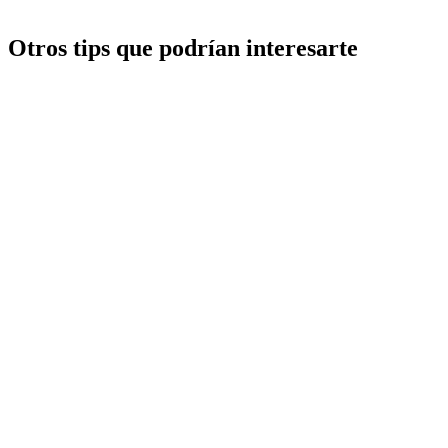
Otros tips que podrían interesarte
Cerrar puertas y ventanas
Lugares oscuros