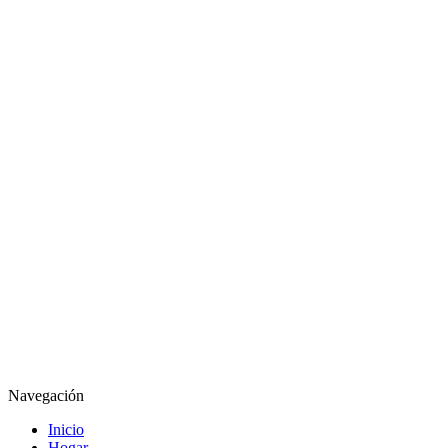
Empresa
Correo electrónico
*
Suscribirme
Navegación
Inicio
Hogar